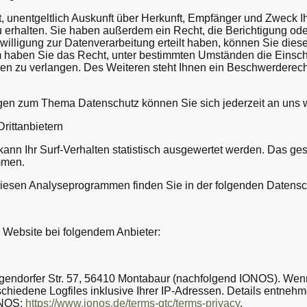
, unentgeltlich Auskunft über Herkunft, Empfänger und Zweck I
erhalten. Sie haben außerdem ein Recht, die Berichtigung ode
illigung zur Datenverarbeitung erteilt haben, können Sie diese 
m haben Sie das Recht, unter bestimmten Umständen die Einsch
n zu verlangen. Des Weiteren steht Ihnen ein Beschwerderech
agen zum Thema Datenschutz können Sie sich jederzeit an uns
ritt­anbietern
nn Ihr Surf-Verhalten statistisch ausgewertet werden. Das ges
mmen.
u diesen Analyseprogrammen finden Sie in der folgenden Datensc
r Website bei folgendem Anbieter:
lgendorfer Str. 57, 56410 Montabaur (nachfolgend IONOS). Wen
chiedene Logfiles inklusive Ihrer IP-Adressen. Details entnehm
ONOS:
https://www.ionos.de/terms-gtc/terms-privacy
.