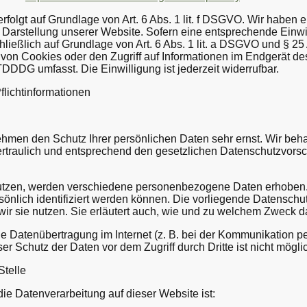
lgt auf Grundlage von Art. 6 Abs. 1 lit. f DSGVO. Wir haben ei
 Darstellung unserer Website. Sofern eine entsprechende Einwi
chließlich auf Grundlage von Art. 6 Abs. 1 lit. a DSGVO und § 2
von Cookies oder den Zugriff auf Informationen im Endgerät des
TDDDG umfasst. Die Einwilligung ist jederzeit widerrufbar.
licht­informationen
ehmen den Schutz Ihrer persönlichen Daten sehr ernst. Wir beh
raulich und entsprechend den gesetzlichen Datenschutzvorsch
utzen, werden verschiedene personenbezogene Daten erhobe
sönlich identifiziert werden können. Die vorliegende Datenschut
ir sie nutzen. Sie erläutert auch, wie und zu welchem Zweck d
ie Datenübertragung im Internet (z. B. bei der Kommunikation p
r Schutz der Daten vor dem Zugriff durch Dritte ist nicht mögli
Stelle
 die Datenverarbeitung auf dieser Website ist: